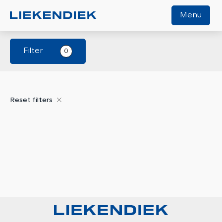
Menu
Filter
0
Home
Aanbod
Diensten
Reset filters
Werkplaats
Over ons
Verkocht
Contact
Algemene voorwaarden
Vacature