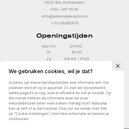
3047 BA, Rotterdam
010 - 437 35 81
info@liekendiekautos.nl
+31 6 86859711
Openingstijden
Ma t/m
09:00 -
Vr
18:00
Za
09:00 - 17:00
Zo
11:00 - 16:00
We gebruiken cookies, wil je dat?
Openingstijden
Cookies zijn kleine tekstbestanden met informatie erin. Die
plaatsen we kort op je apparaat. Zo zien we bijvoorbeeld
Geopend op afspraak
welke pagina’s je zag, waar je afhaakte en wat je invulde. Op
die manier hebben wij informatie waar we jouw
websitebezoek beter mee maken. Handig toch? Natuurlijk
kies je zelf of je dat toestaat. Daar zijn we eerlijk over. Klik
op “Cookie instellingen”, vind meer informatie en beheer je
voorkeuren.
Privacy policy
Algemene Voorwaarden