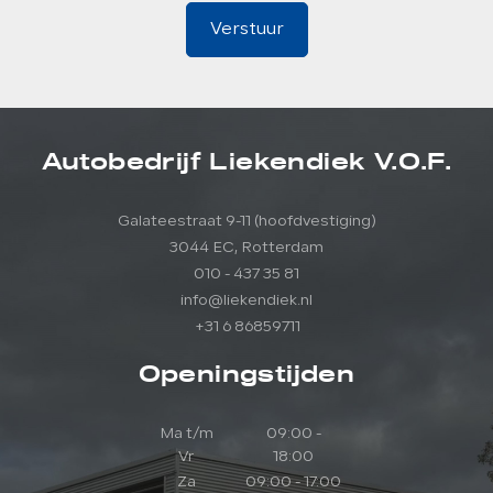
Verstuur
Autobedrijf Liekendiek V.O.F.
Galateestraat 9-11 (hoofdvestiging)
3044 EC, Rotterdam
010 - 437 35 81
info@liekendiek.nl
+31 6 86859711
Openingstijden
Ma t/m
09:00 -
Vr
18:00
Za
09:00 - 17:00