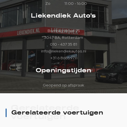
Zo
11:00 - 16:00
Liekendiek Auto's
Bombaystraat 75
3047 BA, Rotterdam
010 - 437 35 81
info@liekendiekautos.nl
+31 6 86859711
Openingstijden
Geopend op afspraak
Gerelateerde
Gerelateerde voertuigen
voertuigen