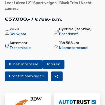
Leer I Airco I 21"Sport velgen I Black Trim I Nacht
camera
€789,- p.m.
€57.000,- /
2020
Hybride (Benzine)
Bouwjaar
Brandstof
Automaat
136.586 km
Transmissie
Kilometerstand
Ik heb interesse
Inruilen
Proefrit aanvragen