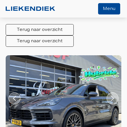
Menu
Terug naar overzicht
Home
Terug naar overzicht
Aanbod
Diensten
Werkplaats
Over ons
Verkocht
Contact
Algemene voorwaarden
Vacature